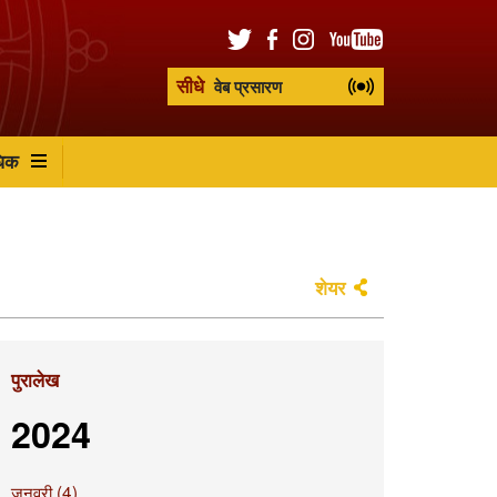
सीधे
वेब प्रसारण
िक
शेयर
पुरालेख
2024
जनवरी (4)